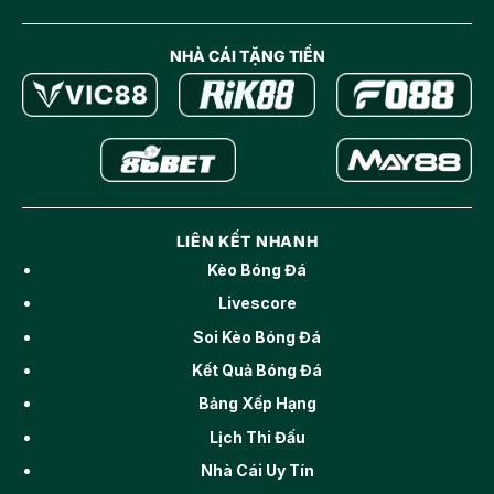
NHÀ CÁI TẶNG TIỀN
LIÊN KẾT NHANH
Kèo Bóng Đá
Livescore
Soi Kèo Bóng Đá
Kết Quả Bóng Đá
Bảng Xếp Hạng
Lịch Thi Đấu
Nhà Cái Uy Tín