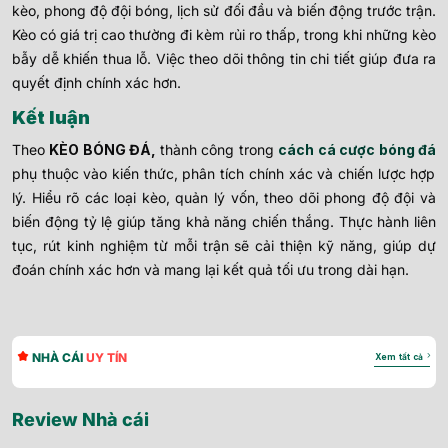
kèo, phong độ đội bóng, lịch sử đối đầu và biến động trước trận.
Kèo có giá trị cao thường đi kèm rủi ro thấp, trong khi những kèo
bẫy dễ khiến thua lỗ. Việc theo dõi thông tin chi tiết giúp đưa ra
quyết định chính xác hơn.
Kết luận
Theo
KÈO BÓNG ĐÁ,
thành công trong
cách cá cược bóng đá
phụ thuộc vào kiến thức, phân tích chính xác và chiến lược hợp
lý. Hiểu rõ các loại kèo, quản lý vốn, theo dõi phong độ đội và
biến động tỷ lệ giúp tăng khả năng chiến thắng. Thực hành liên
tục, rút kinh nghiệm từ mỗi trận sẽ cải thiện kỹ năng, giúp dự
đoán chính xác hơn và mang lại kết quả tối ưu trong dài hạn.
NHÀ CÁI
UY TÍN
Xem tất cả
Review Nhà cái