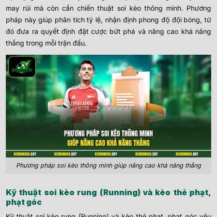
may rủi mà còn cần chiến thuật soi kèo thông minh. Phương
pháp này giúp phân tích tỷ lệ, nhận định phong độ đội bóng, từ
đó đưa ra quyết định đặt cược bứt phá và nâng cao khả năng
thắng trong mỗi trận đấu.
Phương pháp soi kèo thông minh giúp nâng cao khả năng thắng
Kỹ thuật soi kèo rung (Running) và kèo thẻ phạt,
phạt góc
Kỹ thuật soi kèo rung (Running) và kèo thẻ phạt, phạt góc yêu