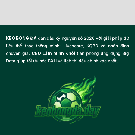
KÈO BÓNG ĐÁ
dẫn đầu kỷ nguyên số 2026 với giải pháp dữ
liệu thể thao thông minh: Livescore, KQBD và nhận định
chuyên gia.
CEO Lâm Minh Khôi
tiên phong ứng dụng Big
Data giúp tối ưu hóa BXH và lịch thi đấu chính xác nhất.