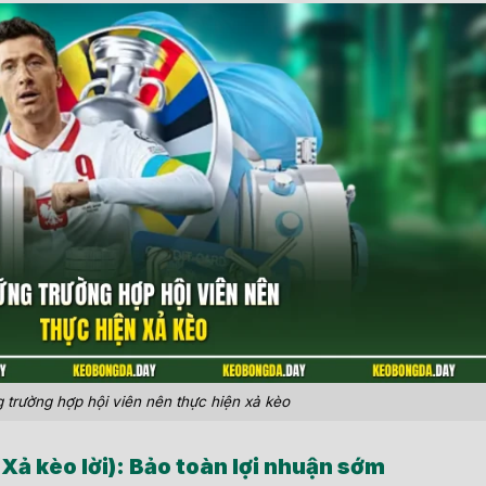
 trường hợp hội viên nên thực hiện xả kèo
Xả kèo lời): Bảo toàn lợi nhuận sớm