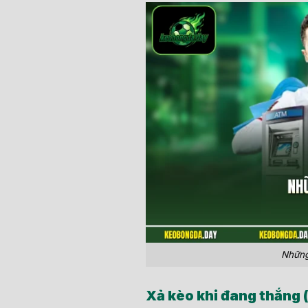
Những
Xả kèo khi đang thắng (