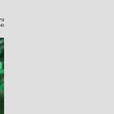
ộng
yết