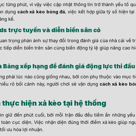
tục từng phút, vì vậy việc cập nhật thông tin trở thành yếu tố q
vận dụng
cách xả kèo bóng đá
, việc kết hợp giữa tỷ số hiện tại
đáng kể.
ds trực tuyến và diễn biến sân cỏ
quan trọng phản ánh sự thay đổi trong đánh giá của nhà cái về t
c tiếp diễn biến trên sân cùng biến động tỷ lệ giúp nâng cao h
à Bảng xếp hạng để đánh giá động lực thi đấu
ng phải lúc nào cũng giống nhau, bởi còn phụ thuộc vào mục t
 hiểu rõ bối cảnh này, người chơi sẽ vận dụng
cách xả kèo bó
thực hiện xả kèo tại hệ thống
 giữ đến phút cuối, bởi mỗi trận đấu đều tiềm ẩn những yếu
 toàn cục diện. Việc nhận diện đúng thời điểm xả kèo giúp ng
ối ưu hóa lợi nhuận.