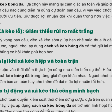
 kèo bóng đá
, lựa chọn này mang lại cảm giác an toàn và giúp 
ận đấu nào cũng diễn ra đúng dự đoán ban đầu, vì vậy việc chốt 
ời ưu tiên. Giữ được lợi nhuận đôi khi quan trọng hơn việc
.
ả kèo lỗ): Giảm thiểu rủi ro mất trắng
 kỳ vọng ban đầu, việc xả kèo sớm giúp hạn chế mức thua lỗ đ
cược, người chơi áp dụng
cách xả kèo bóng đá
có thể giữ lại 
những cơ hội khác phù hợp hơn.
 lại khi xả kèo hiệp và toàn trận
 thuộc vào thời điểm thực hiện cũng như diễn biến cụ thể. Hiểu
 xả kèo bóng đá
trong từng giai đoạn khác nhau. Người chơi 
ảm bảo an toàn hay chờ thêm để đạt mức lợi nhuận tốt hơn.
èo tự động và xả kèo thủ công minh bạch
chơi toàn quyền kiểm soát thời điểm dừng cược dựa trên quan 
 này, việc áp dụng
cách xả kèo bóng đá
sẽ trở nên linh hoạt h
 thường chọn thủ công để tối ưu từng cơ hội.