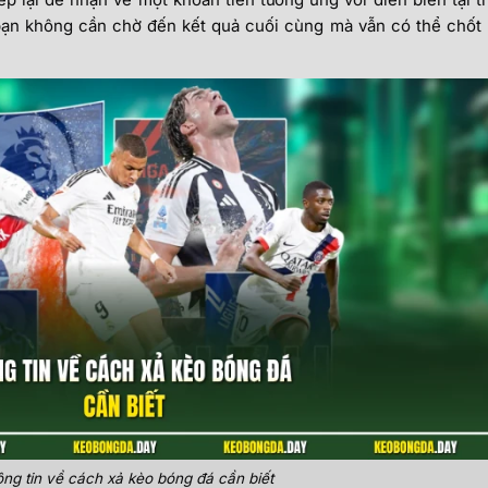
ạn không cần chờ đến kết quả cuối cùng mà vẫn có thể chốt 
ng tin về cách xả kèo bóng đá cần biết