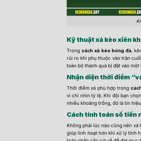
Ki
Kỹ thuật xả kèo xiên kh
Trong
cách xả kèo bóng đá
, kè
rủi ro khi phụ thuộc vào trận cuố
toàn bộ thành quả bị đặt vào một 
Nhận diện thời điểm “và
Thời điểm xả phù hợp trong
cách
vì chỉ nhìn tỷ lệ. Khi đội bạn ch
nhiều khoảng trống, đó là tín hi
Cách tính toán số tiền
Không phải lúc nào cũng nên xả 
giúp linh hoạt hơn khi xử lý tìn
toán phần cần rút về để đạt mục t