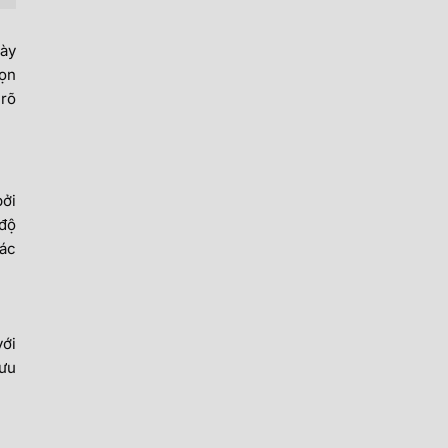
này
họn
 rõ
bởi
 độ
xác
với
 ưu